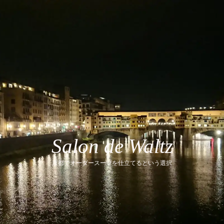
内
容
を
ス
キ
ッ
プ
Salon de Waltz
京都でオーダースーツを仕立てるという選択